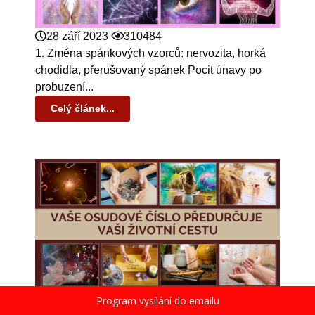
28 září 2023
310484
1. Změna spánkových vzorců: nervozita, horká
chodidla, přerušovaný spánek Pocit únavy po
probuzení...
Celý článek...
1 prosinec 2020
302309
Program vysílání do emailu
Nauka o číslech nebo-li numerologie je prastará