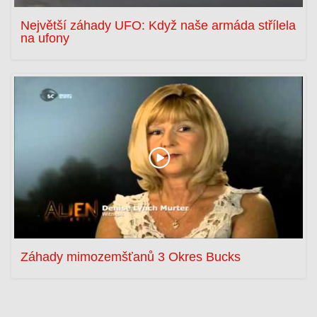
Největší záhady UFO: Když naše armáda střílela
na ufony
Záhady mimozemšťanů 3 Okres Bucks