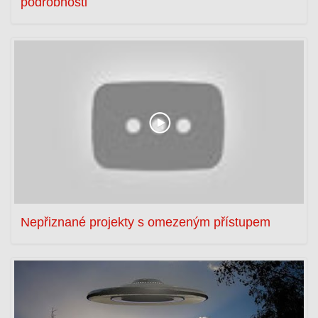
podrobnosti
Nepřiznané projekty s omezeným přístupem