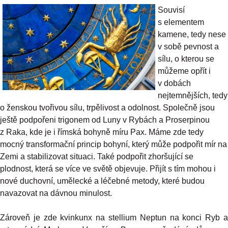
Souvisí
s elementem
kamene, tedy nese
v sobě pevnost a
sílu, o kterou se
můžeme opřít i
v dobách
nejtemnějších, tedy
o ženskou tvořivou sílu, trpělivost a odolnost. Společně jsou
ještě podpořeni trigonem od Luny v Rybách a Proserpinou
z Raka, kde je i římská bohyně míru Pax. Máme zde tedy
mocný transformační princip bohyní, který může podpořit mír na
Zemi a stabilizovat situaci. Také podpořit zhoršující se
plodnost, která se více ve světě objevuje. Přijít s tím mohou i
nové duchovní, umělecké a léčebné metody, které budou
navazovat na dávnou minulost.
Zároveň je zde kvinkunx na stellium Neptun na konci Ryb a