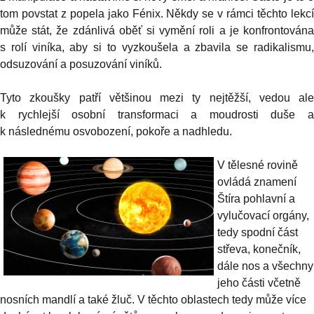
tom povstat z popela jako Fénix. Někdy se v rámci těchto lekcí
může stát, že zdánlivá oběť si vymění roli a je konfrontována
s rolí viníka, aby si to vyzkoušela a zbavila se radikalismu,
odsuzování a posuzování viníků.
Tyto zkoušky patří většinou mezi ty nejtěžší, vedou ale
k rychlejší osobní transformaci a moudrosti duše a
k následnému osvobození, pokoře a nadhledu.
V tělesné rovině
ovládá znamení
Štíra pohlavní a
vylučovací orgány,
tedy spodní část
střeva, konečník,
dále nos a všechny
jeho části včetně
nosních mandlí a také žluč. V těchto oblastech tedy může více