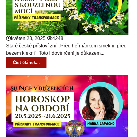
květen 28, 2025
4248
Staré české přísloví zní: „Před heřmánkem smekni, před
bezem klekni“. Toto lidové rčení je důkazem...
Číst článek...