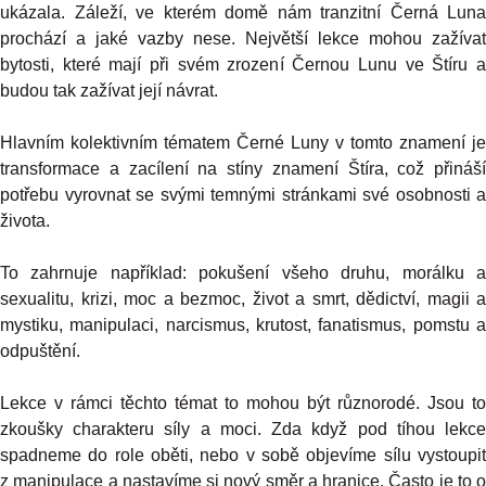
ukázala. Záleží, ve kterém domě nám tranzitní Černá Luna
prochází a jaké vazby nese. Největší lekce mohou zažívat
bytosti, které mají při svém zrození Černou Lunu ve Štíru a
budou tak zažívat její návrat.
Hlavním kolektivním tématem Černé Luny v tomto znamení je
transformace a zacílení na stíny znamení Štíra, což přináší
potřebu vyrovnat se svými temnými stránkami své osobnosti a
života.
To zahrnuje například: pokušení všeho druhu, morálku a
sexualitu, krizi, moc a bezmoc, život a smrt, dědictví, magii a
mystiku, manipulaci, narcismus, krutost, fanatismus, pomstu a
odpuštění.
Lekce v rámci těchto témat to mohou být různorodé. Jsou to
zkoušky charakteru síly a moci. Zda když pod tíhou lekce
spadneme do role oběti, nebo v sobě objevíme sílu vystoupit
z manipulace a nastavíme si nový směr a hranice. Často je to o