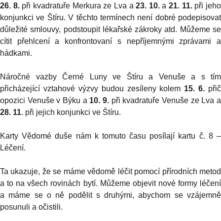
26. 8.
při kvadratuře Merkura ze Lva a
23. 10.
a
21. 11.
při jeh
konjunkci ve Štíru. V těchto termínech není dobré podepisovat
důležité smlouvy, podstoupit lékařské zákroky atd. Můžeme se
cítit přehlcení a konfrontovaní s nepříjemnými zprávami a
hádkami.
Náročné vazby Černé Luny ve Štíru a Venuše a s tím
přicházející vztahové výzvy budou zesíleny kolem
15. 6.
přič
opozici Venuše v Býku a
10. 9.
při kvadratuře Venuše ze Lva 
28. 11
. při jejich konjunkci ve Štíru.
Karty Vědomé duše nám k tomuto času posílají kartu č. 8 –
Léčení.
Ta ukazuje, že se máme vědomě léčit pomocí přírodních metod
a to na všech rovinách bytí. Můžeme objevit nové formy léčení
a máme se o ně podělit s druhými, abychom se vzájemně
posunuli a očistili.