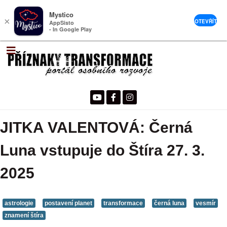
Mystico
×
OTEVŘÍT
AppSisto
- In Google Play
JITKA VALENTOVÁ: Černá
Luna vstupuje do Štíra 27. 3.
2025
astrologie
postavení planet
transformace
černá luna
vesmír
znamení štíra