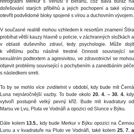
retrográdní Merkur s Venuší v Beranu, což dává důraz na
dořešování starých příběhů a jejich pochopení a také výzvu
otevřít podvědomé bloky spojené s vírou a duchovním vývojem.
V současné realitě mohou vzhledem k resortům znamení Štíra
probíhat větší kauzy hlavně u policie, v záchranných složkách a
v oblasti duševního zdraví, tedy psychologie. Může dojít
k většímu počtu násilné trestné činnosti související se
sexuálním podtextem a agresivitou, ve zdravotnictví se mohou
objevit problémy související s pochybením a zanedbáním péče
s následkem smrti.
To by se mohlo více zviditelnit v období, kdy bude mít Černá
Luna nejnáročnější vazby. To bude okolo
20. 4. – 30. 4.
kd
vytvoří postupně velký pevný kříž. Bude mít kvadratury od
Marsu ve Lvu, Pluta ve Vodnáři a opozici od Slunce v Býku.
Dále kolem
13.5.
, kdy bude Merkur v Býku opozici na Černo
Lunu a v kvadratuře na Pluto ve Vodnáři, také kolem
25. 7. a