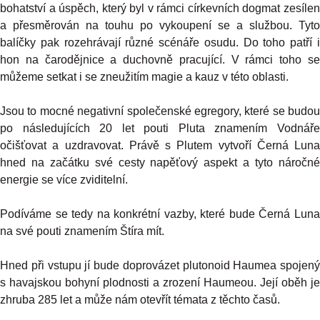
bohatství a úspěch, který byl v rámci církevních dogmat zesílen
a přesměrován na touhu po vykoupení se a službou. Tyto
balíčky pak rozehrávají různé scénáře osudu. Do toho patří i
hon na čarodějnice a duchovně pracující. V rámci toho se
můžeme setkat i se zneužitím magie a kauz v této oblasti.
Jsou to mocné negativní společenské egregory, které se budou
po následujících 20 let pouti Pluta znamením Vodnáře
očišťovat a uzdravovat. Právě s Plutem vytvoří Černá Luna
hned na začátku své cesty napěťový aspekt a tyto náročné
energie se více zviditelní.
Podíváme se tedy na konkrétní vazby, které bude Černá Luna
na své pouti znamením Štíra mít.
Hned při vstupu jí bude doprovázet plutonoid Haumea spojený
s havajskou bohyní plodnosti a zrození Haumeou. Její oběh je
zhruba 285 let a může nám otevřít témata z těchto časů.