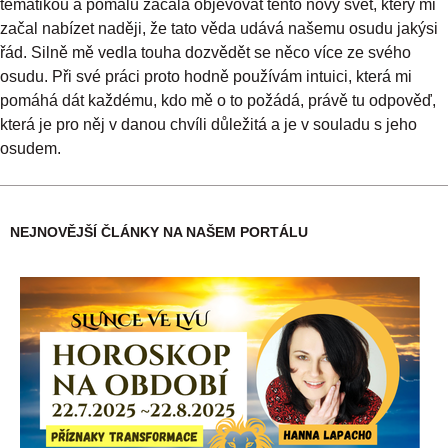
tématikou a pomalu začala objevovat tento nový svět, který mi
začal nabízet naději, že tato věda udává našemu osudu jakýsi
řád. Silně mě vedla touha dozvědět se něco více ze svého
osudu. Při své práci proto hodně používám intuici, která mi
pomáhá dát každému, kdo mě o to požádá, právě tu odpověď,
která je pro něj v danou chvíli důležitá a je v souladu s jeho
osudem.
NEJNOVĚJŠÍ ČLÁNKY NA NAŠEM PORTÁLU