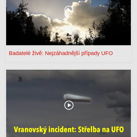
Badatelé živě: Nejzáhadnější případy UFO