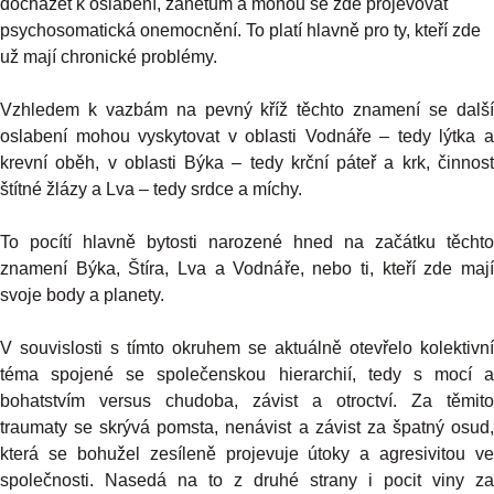
docházet k oslabení, zánětům a mohou se zde projevovat
psychosomatická onemocnění. To platí hlavně pro ty, kteří zde
už mají chronické problémy.
Vzhledem k vazbám na pevný kříž těchto znamení se další
oslabení mohou vyskytovat v oblasti Vodnáře – tedy lýtka a
krevní oběh, v oblasti Býka – tedy krční páteř a krk, činnost
štítné žlázy a Lva – tedy srdce a míchy.
To pocítí hlavně bytosti narozené hned na začátku těchto
znamení Býka, Štíra, Lva a Vodnáře, nebo ti, kteří zde mají
svoje body a planety.
V souvislosti s tímto okruhem se aktuálně otevřelo kolektivní
téma spojené se společenskou hierarchií, tedy s mocí a
bohatstvím versus chudoba, závist a otroctví. Za těmito
traumaty se skrývá pomsta, nenávist a závist za špatný osud,
která se bohužel zesíleně projevuje útoky a agresivitou ve
společnosti. Nasedá na to z druhé strany i pocit viny za