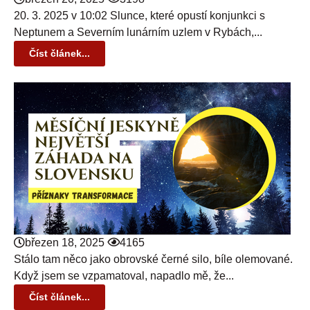
20. 3. 2025 v 10:02 Slunce, které opustí konjunkci s
Neptunem a Severním lunárním uzlem v Rybách,...
Číst článek...
březen 18, 2025
4165
Stálo tam něco jako obrovské černé silo, bíle olemované.
Když jsem se vzpamatoval, napadlo mě, že...
Číst článek...