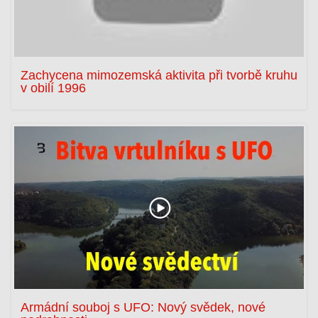
Zachycena mimozemská aktivita při tvorbě kruhu
v obilí 1996
Armádní souboj s UFO: Nový svědek, nové