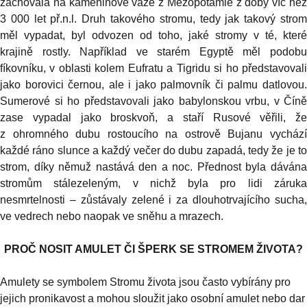
zachovala na kameninové váze z Mezopotámie z doby víc než
3 000 let př.n.l. Druh takového stromu, tedy jak takový strom
měl vypadat, byl odvozen od toho, jaké stromy v té, které
krajině rostly. Například ve starém Egyptě měl podobu
fíkovníku, v oblasti kolem Eufratu a Tigridu si ho představovali
jako borovici černou, ale i jako palmovník či palmu datlovou.
Sumerové si ho představovali jako babylonskou vrbu, v Číně
zase vypadal jako broskvoň, a staří Rusové věřili, že
z ohromného dubu rostoucího na ostrově Bujanu vychází
každé ráno slunce a každý večer do dubu zapadá, tedy že je to
strom, díky němuž nastává den a noc. Přednost byla dávána
stromům stálezeleným, v nichž byla pro lidi záruka
nesmrtelnosti – zůstávaly zelené i za dlouhotrvajícího sucha,
ve vedrech nebo naopak ve sněhu a mrazech.
PROČ NOSIT AMULET ČI ŠPERK SE STROMEM ŽIVOTA?
Amulety se symbolem Stromu života jsou často vybírány pro
jejich pronikavost a mohou sloužit jako osobní amulet nebo dar