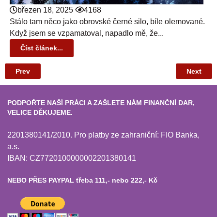
březen 18, 2025
4168
Stálo tam něco jako obrovské černé silo, bíle olemované.
Když jsem se vzpamatoval, napadlo mě, že...
Číst článek...
Prev
Next
PODPOŘTE NAŠÍ PRÁCI A ZAŠLETE NÁM FINANČNÍ DAR,
VELICE DĚKUJEME.
2201380141/2010. Pro platby ze zahraniční: FIO Banka,
a.s.
IBAN: CZ7720100000002201380141
NEBO PŘES PAYPAL třeba 111,- nebo 222,- Kč