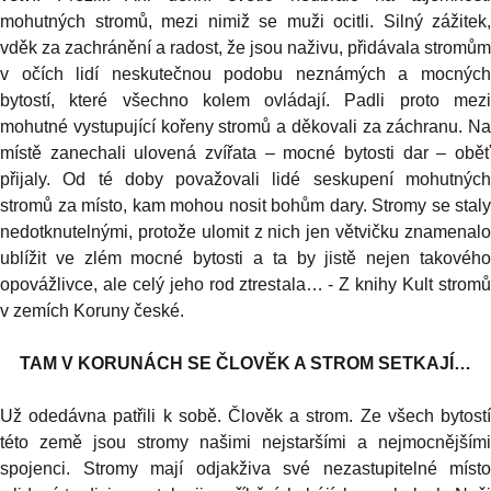
mohutných stromů, mezi nimiž se muži ocitli. Silný zážitek,
vděk za zachránění a radost, že jsou naživu, přidávala stromům
v očích lidí neskutečnou podobu neznámých a mocných
bytostí, které všechno kolem ovládají. Padli proto mezi
mohutné vystupující kořeny stromů a děkovali za záchranu. Na
místě zanechali ulovená zvířata – mocné bytosti dar – oběť
přijaly. Od té doby považovali lidé seskupení mohutných
stromů za místo, kam mohou nosit bohům dary. Stromy se staly
nedotknutelnými, protože ulomit z nich jen větvičku znamenalo
ublížit ve zlém mocné bytosti a ta by jistě nejen takového
opovážlivce, ale celý jeho rod ztrestala… - Z knihy Kult stromů
v zemích Koruny české.
TAM V KORUNÁCH SE ČLOVĚK A STROM SETKAJÍ…
Už odedávna patřili k sobě. Člověk a strom. Ze všech bytostí
této země jsou stromy našimi nejstaršími a nejmocnějšími
spojenci. Stromy mají odjakživa své nezastupitelné místo