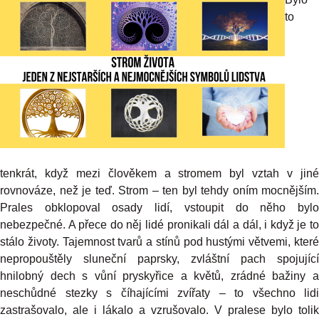
to
tenkrát, když mezi člověkem a stromem byl vztah v jiné
rovnováze, než je teď. Strom – ten byl tehdy oním mocnějším.
Prales obklopoval osady lidí, vstoupit do něho bylo
nebezpečné. A přece do něj lidé pronikali dál a dál, i když je to
stálo životy. Tajemnost tvarů a stínů pod hustými větvemi, které
nepropouštěly sluneční paprsky, zvláštní pach spojující
hnilobný dech s vůní pryskyřice a květů, zrádné bažiny a
neschůdné stezky s číhajícími zvířaty – to všechno lidi
zastrašovalo, ale i lákalo a vzrušovalo. V pralese bylo tolik