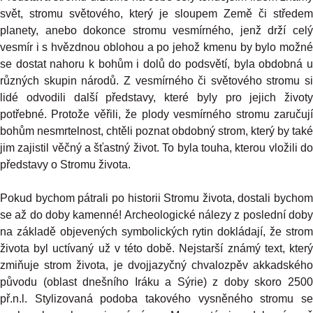
svět, stromu světového, který je sloupem Země či středem
planety, anebo dokonce stromu vesmírného, jenž drží celý
vesmír i s hvězdnou oblohou a po jehož kmenu by bylo možné
se dostat nahoru k bohům i dolů do podsvětí, byla obdobná u
různých skupin národů. Z vesmírného či světového stromu si
lidé odvodili další představy, které byly pro jejich životy
potřebné. Protože věřili, že plody vesmírného stromu zaručují
bohům nesmrtelnost, chtěli poznat obdobný strom, který by také
jim zajistil věčný a šťastný život. To byla touha, kterou vložili do
představy o Stromu života.
Pokud bychom pátrali po historii Stromu života, dostali bychom
se až do doby kamenné! Archeologické nálezy z poslední doby
na základě objevených symbolických rytin dokládají, že strom
života byl uctívaný už v této době. Nejstarší známý text, který
zmiňuje strom života, je dvojjazyčný chvalozpěv akkadského
původu (oblast dnešního Iráku a Sýrie) z doby skoro 2500
př.n.l. Stylizovaná podoba takového vysněného stromu se