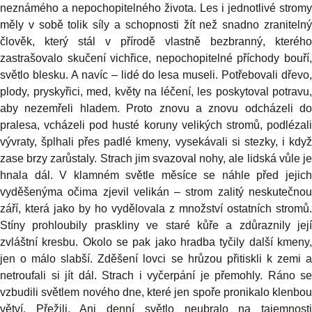
neznámého a nepochopitelného života. Les i jednotlivé stromy
měly v sobě tolik síly a schopnosti žít než snadno zranitelný
člověk, který stál v přírodě vlastně bezbranný, kterého
zastrašovalo skučení vichřice, nepochopitelné příchody bouří,
světlo blesku. A navíc – lidé do lesa museli. Potřebovali dřevo,
plody, pryskyřici, med, květy na léčení, les poskytoval potravu,
aby nezemřeli hladem. Proto znovu a znovu odcházeli do
pralesa, vcházeli pod husté koruny velikých stromů, podlézali
vývraty, šplhali přes padlé kmeny, vysekávali si stezky, i když
zase brzy zarůstaly. Strach jim svazoval nohy, ale lidská vůle je
hnala dál. V klamném světle měsíce se náhle před jejich
vyděšenýma očima zjevil velikán – strom zalitý neskutečnou
září, která jako by ho vydělovala z množství ostatních stromů.
Stíny prohloubily praskliny ve staré kůře a zdůraznily její
zvláštní kresbu. Okolo se pak jako hradba tyčily další kmeny,
jen o málo slabší. Zděšení lovci se hrůzou přitiskli k zemi a
netroufali si jít dál. Strach i vyčerpání je přemohly. Ráno se
vzbudili světlem nového dne, které jen spoře pronikalo klenbou
větví. Přežili. Ani denní světlo neubralo na tajemnosti