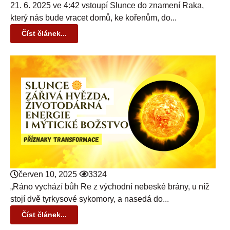
21. 6. 2025 ve 4:42 vstoupí Slunce do znamení Raka,
který nás bude vracet domů, ke kořenům, do...
Číst článek...
červen 10, 2025
3324
„Ráno vychází bůh Re z východní nebeské brány, u níž
stojí dvě tyrkysové sykomory, a nasedá do...
Číst článek...