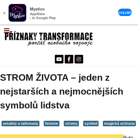
Mystico
×
OTEVŘÍT
AppSisto
- In Google Play
STROM ŽIVOTA – jeden z
nejstarších a nejmocnějších
symbolů lidstva
amulety a talismany
historie
stromy
symbol
magická ochrana
Bylo