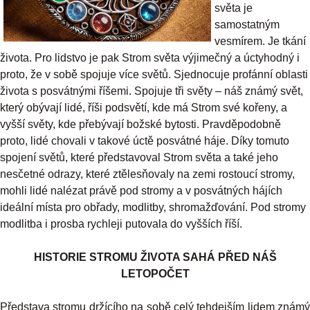
světa je
samostatným
vesmírem. Je tkání
života. Pro lidstvo je pak Strom světa výjimečný a úctyhodný i
proto, že v sobě spojuje více světů. Sjednocuje profánní oblasti
života s posvátnými říšemi. Spojuje tři světy – náš známý svět,
který obývají lidé, říši podsvětí, kde má Strom své kořeny, a
vyšší světy, kde přebývají božské bytosti. Pravděpodobně
proto, lidé chovali v takové úctě posvátné háje. Díky tomuto
spojení světů, které představoval Strom světa a také jeho
nesčetné odrazy, které ztělesňovaly na zemi rostoucí stromy,
mohli lidé nalézat právě pod stromy a v posvátných hájích
ideální místa pro obřady, modlitby, shromažďování. Pod stromy
modlitba i prosba rychleji putovala do vyšších říší.
HISTORIE STROMU ŽIVOTA SAHÁ PŘED NÁŠ
LETOPOČET
Představa stromu držícího na sobě celý tehdejším lidem známý