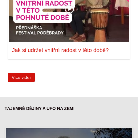
Jak si udržet vnitřní radost v této době?
Více videí
TAJEMNÉ DĚJINY A UFO NA ZEMI