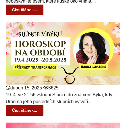
nebeským tělesem, které lidské oko vnímá....
Číst článek...
duben 15, 2025
3625
19. 4. ve 21:56 vstoupí Slunce do znamení Býka, kdy
Uran na jeho posledních stupních vytvoří...
Číst článek...