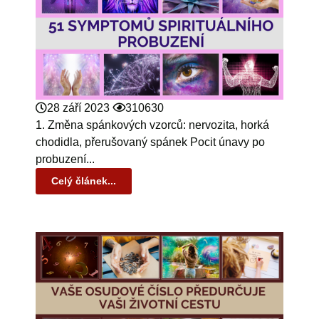
28 září 2023
310630
1. Změna spánkových vzorců: nervozita, horká
chodidla, přerušovaný spánek Pocit únavy po
probuzení...
Celý článek...