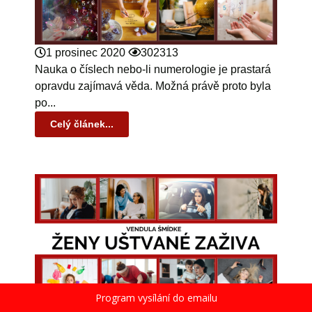
1 prosinec 2020
302313
Nauka o číslech nebo-li numerologie je prastará
opravdu zajímavá věda. Možná právě proto byla
po...
Celý článek...
Program vysílání do emailu
3 říjen 2023
279795