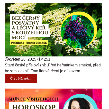
květen 28, 2025
4251
Staré české přísloví zní: „Před heřmánkem smekni, před
bezem klekni“. Toto lidové rčení je důkazem...
Číst článek...