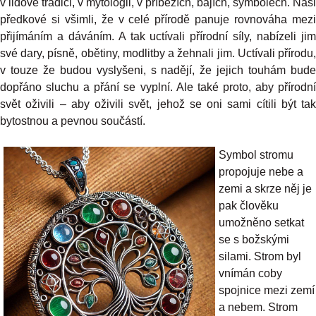
v lidové tradici, v mytologii, v příbězích, bájích, symbolech. Naši
předkové si všimli, že v celé přírodě panuje rovnováha mezi
přijímáním a dáváním. A tak uctívali přírodní síly, nabízeli jim
své dary, písně, obětiny, modlitby a žehnali jim. Uctívali přírodu,
v touze že budou vyslyšeni, s nadějí, že jejich touhám bude
dopřáno sluchu a přání se vyplní. Ale také proto, aby přírodní
svět oživili – aby oživili svět, jehož se oni sami cítili být tak
bytostnou a pevnou součástí.
Symbol stromu
propojuje nebe a
zemi a skrze něj je
pak člověku
umožněno setkat
se s božskými
silami. Strom byl
vnímán coby
spojnice mezi zemí
a nebem. Strom