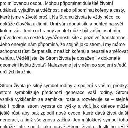
pro milovanou osobu. Mohou připomínat důležité životní
události, vyjadřovat vděčnost, nebo připomínat kořeny a cesty,
které jsme v životě prošli. Na Stromu života je vždy něco, co
dokáže člověka uklidnit. Umí vám dodat sílu a pohled na svět
kolem vás. Tento ochranný amulet může být vaším osobním
průvodcem na cestě k vyváženosti, síle a pozitivní transformaci.
Jeho energie nám připomíná, že stejně jako strom, i my máme
schopnost růst, čerpat sílu z našich kořenů a neustále směřovat
vzhůru. Věděli jste, že Strom života je obsažen i v dokonalé
geometrii květu života? Nalezneme jej v něm po spojení středů
určitých kružnic.
Strom života je silný symbol rodiny a spojení s vašimi předky:
strom symbolizuje předchozí generace vaší rodiny. Strom
vzniká vyklíčením ze semínka, roste a rozvětvuje se – stejně
tak i rodina, strom vyroste do výšky a vidí, jak dalece může
ještě růst, aby pak zplodil nové ovoce, které dává život další
generaci, a jímž vše znovu začíná. Jen málokterý symbol toho
dokáže tolik spojit, jako právě Strom života. Jestli ho ještě